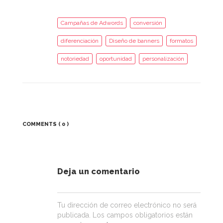
Campañas de Adwords
conversión
diferenciación
Diseño de banners
formatos
notoriedad
oportunidad
personalización
COMMENTS
( 0 )
Deja un comentario
Tu dirección de correo electrónico no será
publicada.
Los campos obligatorios están