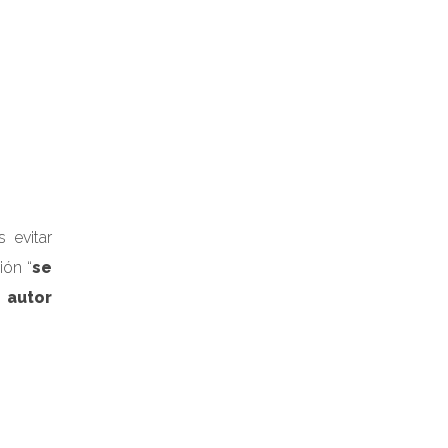
 evitar
ión “
se
 autor