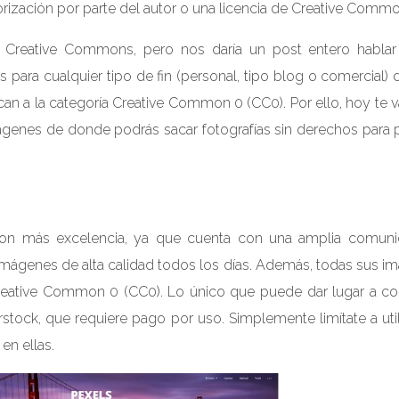
orización por parte del autor o una licencia de Creative Commo
e Creative Commons, pero nos daría un post entero hablar
nes para cualquier tipo de fin (personal, tipo blog o comercial)
can a la categoría Creative Common 0 (CC0). Por ello, hoy te
enes de donde podrás sacar fotografías sin derechos para p
on más excelencia, ya que cuenta con una amplia comun
imágenes de alta calidad todos los días. Además, todas sus i
reative Common 0 (CC0). Lo único que puede dar lugar a co
stock, que requiere pago por uso. Simplemente limítate a util
en ellas.