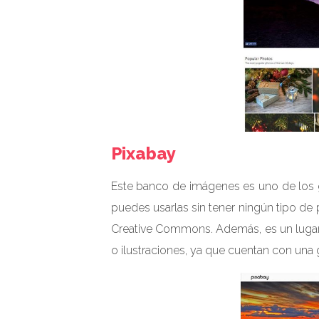
Pixabay
Este banco de imágenes es uno de los 
puedes usarlas sin tener ningún tipo de 
Creative Commons. Además, es un lugar i
o ilustraciones, ya que cuentan con una 