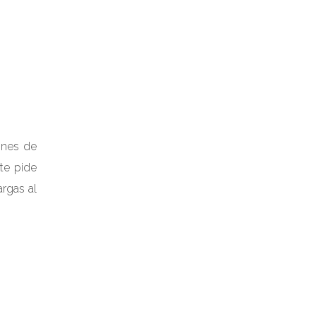
ones de
te pide
argas al