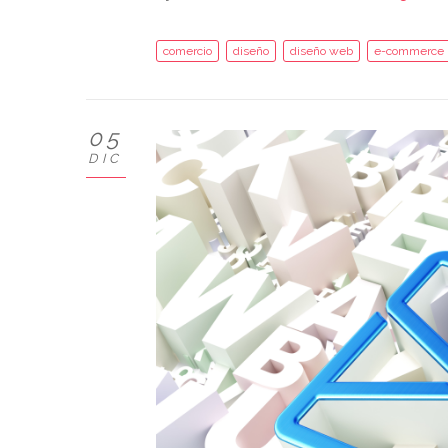
comercio
diseño
diseño web
e-commerce
05
DIC