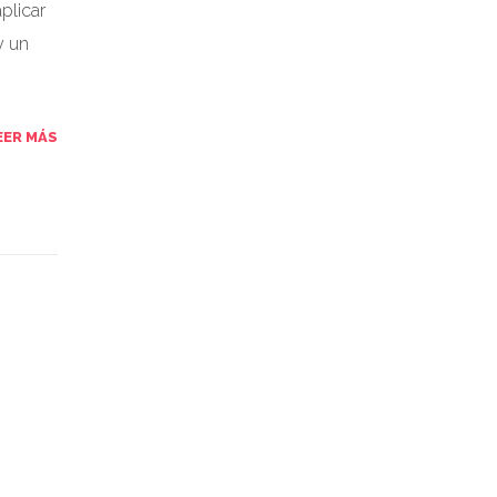
plicar
y un
EER MÁS