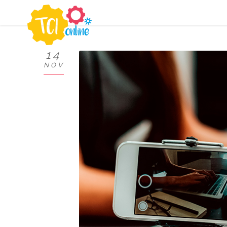
14
NOV