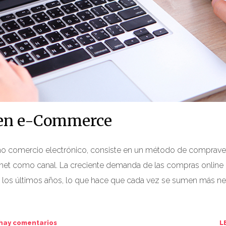
 en e-Commerce
 comercio electrónico, consiste en un método de comprave
ernet como canal. La creciente demanda de las compras online 
 los últimos años, lo que hace que cada vez se sumen más n
hay comentarios
L