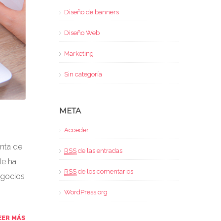
Diseño de banners
Diseño Web
Marketing
Sin categoría
META
Acceder
nta de
RSS
de las entradas
le ha
RSS
de los comentarios
egocios
WordPress.org
EER MÁS