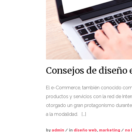
Consejos de diseño
El e-Commerce, también conocido como
productos y servicios con la red de Int
otorgado un gran protagonismo durante
a la modalidad. […]
by
admin
/ in
diseño web
,
marketing
/
no 