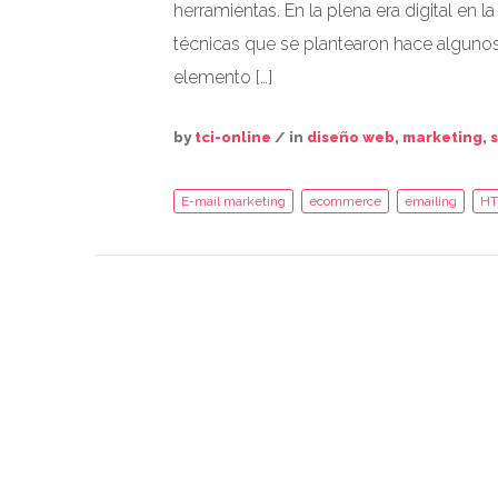
herramientas. En la plena era digital en
técnicas que se plantearon hace algunos
elemento […]
by
tci-online
/ in
diseño web
,
marketing
,
s
E-mail marketing
ecommerce
emailing
H