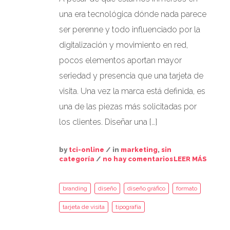
una era tecnológica dónde nada parece
ser perenne y todo influenciado por la
digitalización y movimiento en red,
pocos elementos aportan mayor
seriedad y presencia que una tarjeta de
visita. Una vez la marca está definida, es
una de las piezas más solicitadas por
los clientes. Diseñar una […]
by
tci-online
/ in
marketing
,
sin
categoría
/
no hay comentarios
LEER MÁS
branding
diseño
diseño gráfico
formato
tarjeta de visita
tipografía